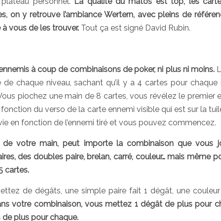
n plateau personnel.
La qualité du matos est top, les cart
ues, on y retrouve l’ambiance Wertern, avec pleins de référen
 à vous de les trouver.
Tout ça est signé David Rubin.
2 ennemis à coup de combinaisons de poker, ni plus ni moins.
L
 de chaque niveau, sachant qu’il y a 4 cartes pour chaque 
Vous piochez une main de 8 cartes, vous révélez le premier 
onction du verso de la carte ennemi visible qui est sur la tuile
 vie en fonction de l’ennemi tiré et vous pouvez commencez.
s de votre main, peut importe la combinaison que vous j
es, des doubles paire, brelan, carré, couleur… mais même p
5 cartes.
ettez de dégâts, une simple paire fait 1 dégât, une couleu
ans votre combinaison, vous mettez 1 dégât de plus pour 
ts de plus pour chaque.