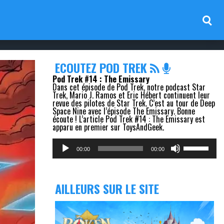
ECOUTEZ POD TREK
Pod Trek #14 : The Emissary
Dans cet épisode de Pod Trek, notre podcast Star
Trek, Mario J. Ramos et Eric Hébert continuent leur
revue des pilotes de Star Trek. C’est au tour de Deep
Space Nine avec l’épisode The Emissary. Bonne
écoute ! L’article Pod Trek #14 : The Emissary est
apparu en premier sur ToysAndGeek.
Lecteur
Utilisez
audio
les
00:00
00:00
flèches
haut/bas
pour
augmenter
AILLEURS SUR LE SITE
ou
diminuer
le
volume.