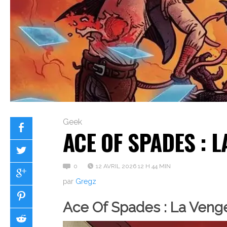
Geek
ACE OF SPADES : L
0
12 AVRIL 2026 12 H 44 MIN
par
Gregz
Ace Of Spades : La Veng