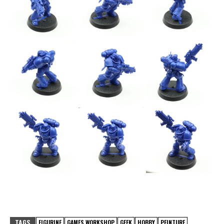
TAGS
FIGURINE
GAMES WORKSHOP
GEEK
HOBBY
PEINTURE