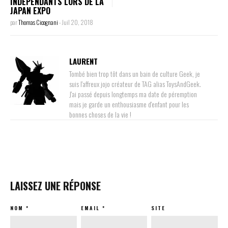
INDÉPENDANTS LORS DE LA
JAPAN EXPO
par
Thomas Cicognani
-
Juil 20, 2018
LAURENT
Tombé bien trop tôt dans un bain de culture Geek, je
suis l'affreux jojo créateur de TAG alias ToysAndGeek.
J'ai passé depuis longtemps ma date de péremption
mais je garde un enthousiasme d'enfant pour les
bonnes choses de la vie !
LAISSEZ UNE RÉPONSE
NOM
*
EMAIL
*
SITE