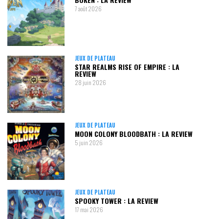
7 août 2026
JEUX DE PLATEAU
STAR REALMS RISE OF EMPIRE : LA
REVIEW
28 juin 2026
JEUX DE PLATEAU
MOON COLONY BLOODBATH : LA REVIEW
5 juin 2026
JEUX DE PLATEAU
SPOOKY TOWER : LA REVIEW
17 mai 2026