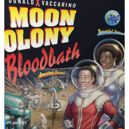
5 juin 2026