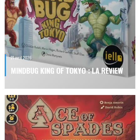
21 avril 2026
MINDBUG KING OF TOKYO : LA REVIEW