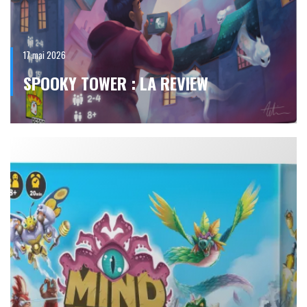
17 mai 2026
SPOOKY TOWER : LA REVIEW