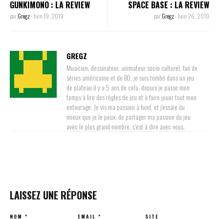
GUNKIMONO : LA REVIEW
SPACE BASE : LA REVIEW
par
Gregz
-
Juin 19, 2019
par
Gregz
-
Juin 26, 2019
GREGZ
Musicien, dessinateur, animateur socio culturel, fan de
séries américaine et de BD, je suis tombé dans un jeu
de plateau il y a 5 ans de cela, depuis je passe mon
temps à lire des règles de jeu et à faire jouer tout mon
entourage. Je vis ma passion à fond, et j'essaie du
mieux que je le peux, de partager ma passion du jeu
avec le plus grand nombre, c'est à dire avec vous.
LAISSEZ UNE RÉPONSE
NOM
*
EMAIL
*
SITE