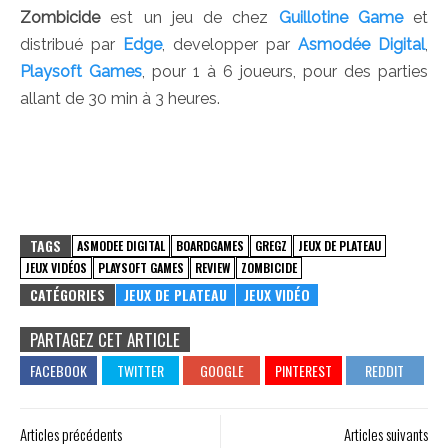
Zombicide
est un jeu de chez
Guillotine Game
et
distribué par
Edge
, developper par
Asmodée Digital
,
Playsoft Games
, pour 1 à 6 joueurs, pour des parties
allant de 30 min à 3 heures.
TAGS
ASMODEE DIGITAL
BOARDGAMES
GREGZ
JEUX DE PLATEAU
JEUX VIDÉOS
PLAYSOFT GAMES
REVIEW
ZOMBICIDE
CATÉGORIES
JEUX DE PLATEAU
JEUX VIDÉO
PARTAGEZ CET ARTICLE
Articles précédents
Articles suivants