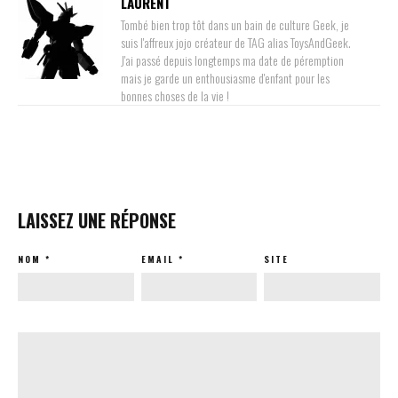
LAURENT
Tombé bien trop tôt dans un bain de culture Geek, je
suis l'affreux jojo créateur de TAG alias ToysAndGeek.
J'ai passé depuis longtemps ma date de péremption
mais je garde un enthousiasme d'enfant pour les
bonnes choses de la vie !
LAISSEZ UNE RÉPONSE
NOM
*
EMAIL
*
SITE