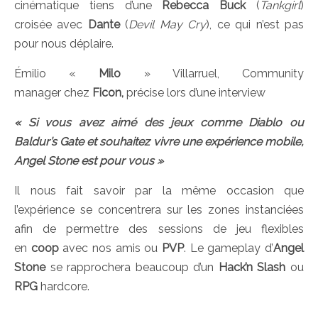
cinématique tiens d’une
Rebecca Buck
(
Tankgirl
)
croisée avec
Dante
(
Devil May Cry
), ce qui n’est pas
pour nous déplaire.
Émilio «
Milo
» Villarruel, Community
manager chez
Ficon,
précise lors d’une interview
« Si vous avez aimé des jeux comme Diablo ou
Baldur’s Gate et souhaitez vivre une expérience mobile,
Angel Stone est pour vous »
Il nous fait savoir par la même occasion que
l’expérience se concentrera sur les zones instanciées
afin de permettre des sessions de jeu flexibles
en
coop
avec nos amis ou
PVP
. Le gameplay d’
Angel
Stone
se rapprochera beaucoup d’un
Hack’n Slash
ou
RPG
hardcore.