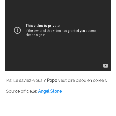
P.s: Le saviez-vous ?
Popo
veut dire bisou en coréen.
Source officielle:
Angel Stone