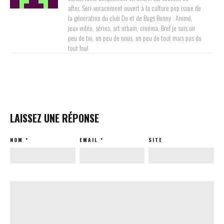
after. Seri-voracement ouvert à la culture pop issue de
la génération du club Do et de Bugs Bunny : Animé,
jeux vidéo, séries, art urbain, cinéma. Bref je suis un
peu de toi, un peu de nous, un peu de tout mais pas du
tout fou!
LAISSEZ UNE RÉPONSE
NOM
*
EMAIL
*
SITE