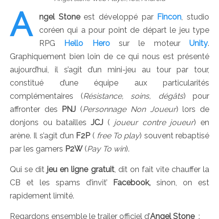
A
ngel Stone
est développé par
Fincon
, studio
coréen qui a pour point de départ le jeu type
RPG
Hello Hero
sur le moteur
Unity
.
Graphiquement bien loin de ce qui nous est présenté
aujourd’hui, il s’agit d’un mini-jeu au tour par tour,
constitué d’une équipe aux particularités
complémentaires (
Résistance, soins, dégâts
) pour
affronter des
PNJ
(
Personnage Non Joueur
) lors de
donjons ou batailles
JCJ
(
joueur contre joueur
) en
arène. Il s’agit d’un
F2P
(
free To play
) souvent rebaptisé
par les gamers
P2W
(
Pay To win
).
Qui se dit
jeu en ligne gratuit
, dit on fait vite chauffer la
CB et les spams d’invit’
Facebook,
sinon,
on est
rapidement limité.
Regardons ensemble le trailer officiel d’
Angel Stone
: