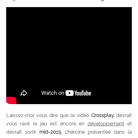
Laissez-moi vous dire que la vidéo
Crossplay
devrait
vous ravir, le jeu est encore en
développement
et
devrait sortir
mid-2015.
L’héroïne présentée dans la