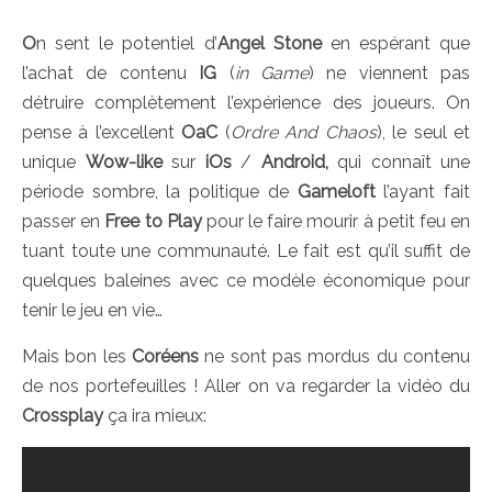
O
n sent le potentiel d’
Angel Stone
en espérant que
l’achat de contenu
IG
(
in Game
) ne viennent pas
détruire complètement l’expérience des joueurs. On
pense à l’excellent
OaC
(
Ordre And Chaos
), le seul et
unique
Wow-like
sur
iOs
/
Android,
qui connaît une
période sombre, la politique de
Gameloft
l’ayant fait
passer en
Free to Play
pour le faire mourir à petit feu en
tuant toute une communauté. Le fait est qu’il suffit de
quelques baleines avec ce modèle économique pour
tenir le jeu en vie…
Mais bon les
Coréens
ne sont pas mordus du contenu
de nos portefeuilles ! Aller on va regarder la vidéo du
Crossplay
ça ira mieux: