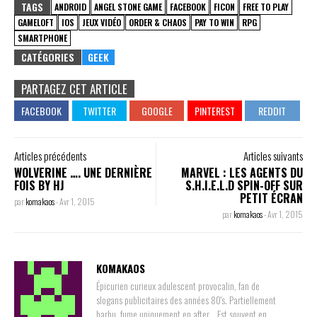
TAGS
ANDROID
ANGEL STONE GAME
FACEBOOK
FICON
FREE TO PLAY
GAMELOFT
IOS
JEUX VIDÉO
ORDER & CHAOS
PAY TO WIN
RPG
SMARTPHONE
CATÉGORIES
GEEK
PARTAGEZ CET ARTICLE
Articles précédents
Articles suivants
WOLVERINE …. UNE DERNIÈRE
MARVEL : LES AGENTS DU
FOIS BY HJ
S.H.I.E.L.D SPIN-OFF SUR
PETIT ÉCRAN
par
komakaos
-
Avr 1, 2015
par
komakaos
-
Avr 1, 2015
KOMAKAOS
Épicurien curieux adulescent provocalin, fan de
slogans publicitaires des années 80's. Partiellement
barbu, fume uniquement en after... Est souvent en