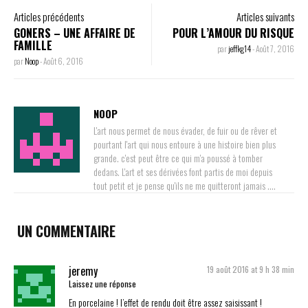
Articles précédents
Articles suivants
GONERS – UNE AFFAIRE DE
POUR L’AMOUR DU RISQUE
FAMILLE
par
jeffkg14
-
Août 7, 2016
par
Noop
-
Août 6, 2016
NOOP
L'art nous permet de nous évader, de fuir ou de rêver et
pourtant l'art qui nous entoure à une histoire bien plus
grande. c'est peut être ce qui m'a poussé à tomber
dedans. L'art et ses dérivées font partis de moi depuis
tout petit et je pense qu'ils ne me quitteront jamais ....
UN COMMENTAIRE
jeremy
19 août 2016 at 9 h 38 min
Laissez une réponse
En porcelaine ! l’effet de rendu doit être assez saisissant !