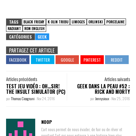
TAGS
BLACK FRIDAY
K OLIN TRIBU
LIMOGES
ORLINSKI
PORCELAINE
RADIANT
RON ENGLISH
CATÉGORIES
GEEK
PARTAGEZ CET ARTICLE
Articles précédents
Articles suivants
TEST JEU VIDÉO : OH…SIR!
GEEK DANS LA PEAU #52 :
THE INSULT SIMULATOR (PC)
RICK AND MORTY
par
Thomas Cicognani
-
Nov 24, 2016
par
Jennysioux
-
Nov 25, 2016
NOOP
L'art nous permet de nous évader, de fuir ou de rêver et
pourtant l'art qui nous entoure à une histoire bien plus