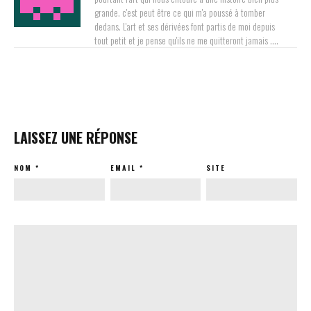
grande. c'est peut être ce qui m'a poussé à tomber
dedans. L'art et ses dérivées font partis de moi depuis
tout petit et je pense qu'ils ne me quitteront jamais ....
LAISSEZ UNE RÉPONSE
NOM
*
EMAIL
*
SITE