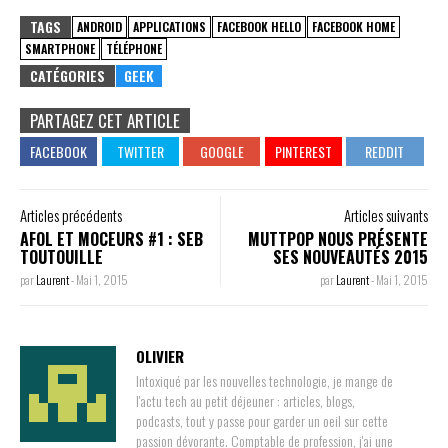
TAGS
ANDROID
APPLICATIONS
FACEBOOK HELLO
FACEBOOK HOME
SMARTPHONE
TÉLÉPHONE
CATÉGORIES
GEEK
PARTAGEZ CET ARTICLE
Articles précédents
Articles suivants
AFOL ET MOCEURS #1 : SEB
MUTTPOP NOUS PRÉSENTE
TOUTOUILLE
SES NOUVEAUTÉS 2015
par
Laurent
-
Mai 1, 2015
par
Laurent
-
Mai 1, 2015
OLIVIER
Intoxiqué par les nouvelles technologie, je mange de
l'actu tech au petit déjeuner : articles, blogs,
podcasts, tout y passe pour garder un oeil sur cette
passion dévorante. Comptable de profession, j'ai une