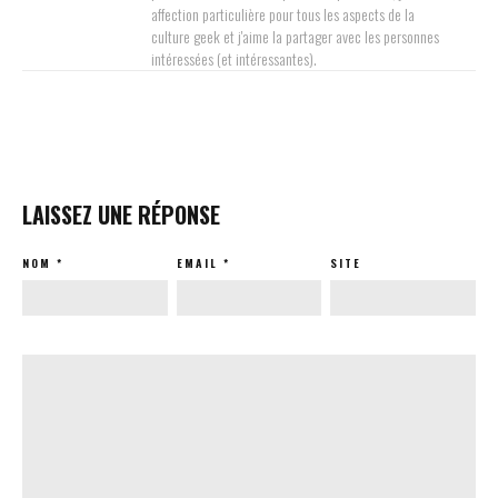
affection particulière pour tous les aspects de la
culture geek et j'aime la partager avec les personnes
intéressées (et intéressantes).
LAISSEZ UNE RÉPONSE
NOM
*
EMAIL
*
SITE