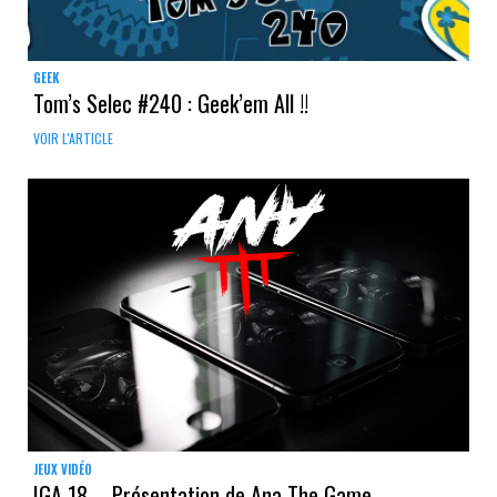
GEEK
Tom’s Selec #240 : Geek’em All !!
VOIR L'ARTICLE
JEUX VIDÉO
IGA 18 – Présentation de Ana The Game