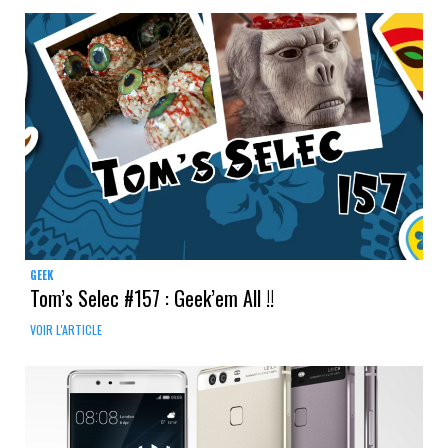
GEEK
Tom’s Selec #157 : Geek’em All !!
VOIR L'ARTICLE