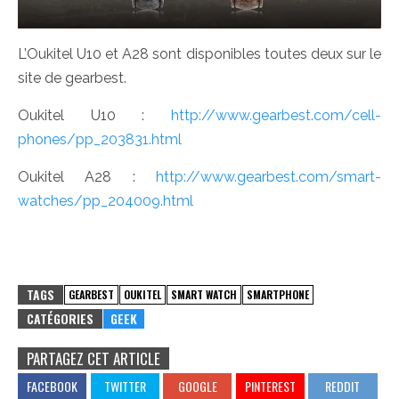
L’Oukitel U10 et A28 sont disponibles toutes deux sur le
site de gearbest.
Oukitel U10 :
http://www.gearbest.com/cell-
phones/pp_203831.html
Oukitel A28 :
http://www.gearbest.com/smart-
watches/pp_204009.html
TAGS
GEARBEST
OUKITEL
SMART WATCH
SMARTPHONE
CATÉGORIES
GEEK
PARTAGEZ CET ARTICLE