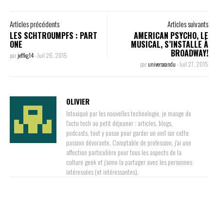
Articles précédents
Articles suivants
LES SCHTROUMPFS : PART
AMERICAN PSYCHO, LE
ONE
MUSICAL, S’INSTALLE À
BROADWAY!
par
jeffkg14
-
Juil 26, 2015
par
universeandu
-
Juil 27, 2015
OLIVIER
Intoxiqué par les nouvelles technologie, je mange de
l'actu tech au petit déjeuner : articles, blogs,
podcasts, tout y passe pour garder un oeil sur cette
passion dévorante. Comptable de profession, j'ai une
affection particulière pour tous les aspects de la
culture geek et j'aime la partager avec les personnes
intéressées (et intéressantes).