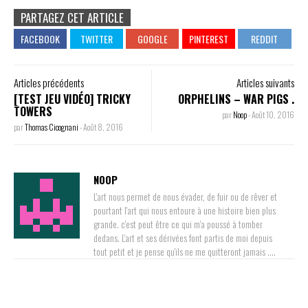
PARTAGEZ CET ARTICLE
Articles précédents
Articles suivants
[TEST JEU VIDÉO] TRICKY
ORPHELINS – WAR PIGS .
TOWERS
par
Noop
-
Août 10, 2016
par
Thomas Cicognani
-
Août 8, 2016
NOOP
L'art nous permet de nous évader, de fuir ou de rêver et
pourtant l'art qui nous entoure à une histoire bien plus
grande. c'est peut être ce qui m'a poussé à tomber
dedans. L'art et ses dérivées font partis de moi depuis
tout petit et je pense qu'ils ne me quitteront jamais ....