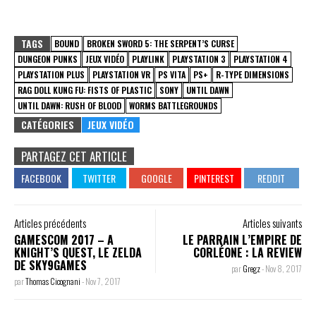
TAGS
BOUND
BROKEN SWORD 5: THE SERPENT’S CURSE
DUNGEON PUNKS
JEUX VIDÉO
PLAYLINK
PLAYSTATION 3
PLAYSTATION 4
PLAYSTATION PLUS
PLAYSTATION VR
PS VITA
PS+
R-TYPE DIMENSIONS
RAG DOLL KUNG FU: FISTS OF PLASTIC
SONY
UNTIL DAWN
UNTIL DAWN: RUSH OF BLOOD
WORMS BATTLEGROUNDS
CATÉGORIES
JEUX VIDÉO
PARTAGEZ CET ARTICLE
Articles précédents
Articles suivants
GAMESCOM 2017 – A
LE PARRAIN L’EMPIRE DE
KNIGHT’S QUEST, LE ZELDA
CORLÉONE : LA REVIEW
DE SKY9GAMES
par
Gregz
-
Nov 8, 2017
par
Thomas Cicognani
-
Nov 7, 2017