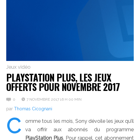
Jeux vidéo
PLAYSTATION PLUS, LES JEUX
OFFERTS POUR NOVEMBRE 2017
0
7 NOVEMBRE 2017 16 H 00 MIN
par
Thomas Cicognani
C
omme tous les mois, Sony dévoile les jeux qu’il
va offrir aux abonnés du programme
PlayStation Plus
. Pour rappel, cet abonnement