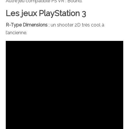
Autre jeu compatible PS VR : Bound.
Les jeux PlayStation 3
R-Type Dimensions
: un shooter 2D très cool à
l’ancienne.