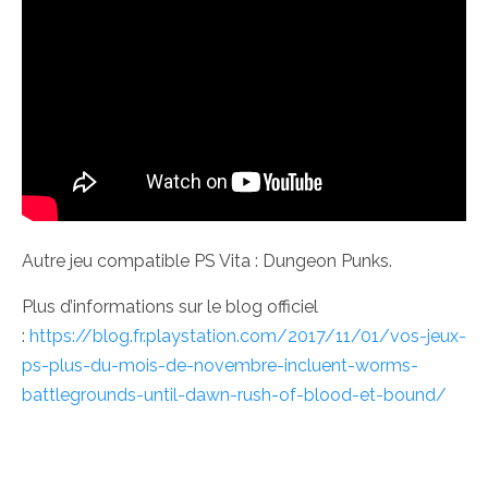
Autre jeu compatible PS Vita : Dungeon Punks.
Plus d’informations sur le blog officiel
:
https://blog.fr.playstation.com/2017/11/01/vos-jeux-
ps-plus-du-mois-de-novembre-incluent-worms-
battlegrounds-until-dawn-rush-of-blood-et-bound/