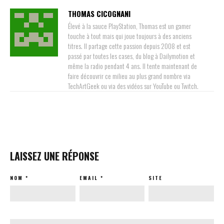
THOMAS CICOGNANI
Élevé à la sauce PlayStation, Thomas est un gamer
touche à tout mais qui joue toujours à des anciens
titres. Il partage cette passion depuis 2008 et est
passé par toutes les cases, du blog à Dailymotion et
même la radio pendant 4 ans. Il tente maintenant de
faire découvrir ce milieu au plus grand nombre via
TechArtGeek ou via des vidéos sur YouTube ou Twitch.
LAISSEZ UNE RÉPONSE
NOM
*
EMAIL
*
SITE