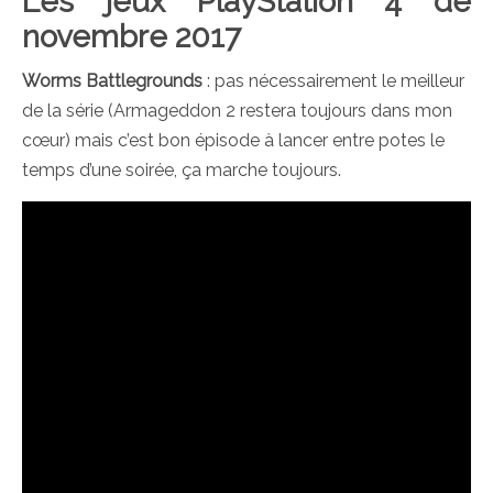
Les jeux PlayStation 4 de
novembre 2017
Worms Battlegrounds
: pas nécessairement le meilleur
de la série (Armageddon 2 restera toujours dans mon
cœur) mais c’est bon épisode à lancer entre potes le
temps d’une soirée, ça marche toujours.