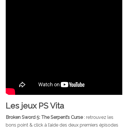
Les jeux PS Vita
Broken Sword 5: The Serpent’s Curse
: retrouvez les
bons point & click à l’aide des deux premiers épisodes