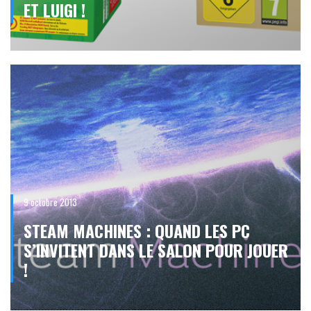
ET LUIGI !
9 octobre 2013
STEAM MACHINES : QUAND LES PC
S’INVITENT DANS LE SALON POUR JOUER
!