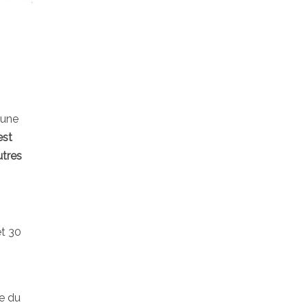
 une
est
utres
et 30
e du