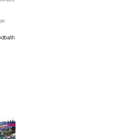
oon
odbath