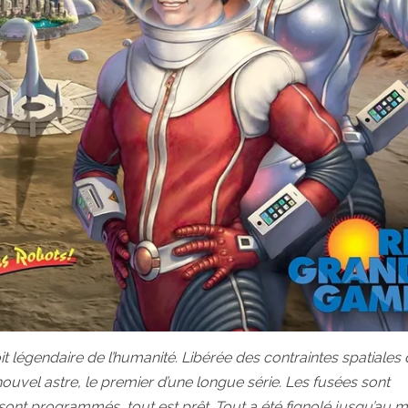
ploit légendaire de l’humanité. Libérée des contraintes spatiales 
 nouvel astre, le premier d’une longue série. Les fusées sont
 sont programmés, tout est prêt. Tout a été fignolé jusqu’au 