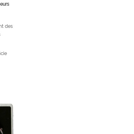
ueurs
nt des
s
icie