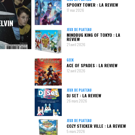
SPOOKY TOWER : LA REVIEW
17 mai 2026
ELVIN
JEUX DE PLATEAU
MINDBUG KING OF TOKYO : LA
REVIEW
21 avril 2026
GEEK
ACE OF SPADES : LA REVIEW
12 avril 2026
JEUX DE PLATEAU
DJ SET : LA REVIEW
26 mars 2026
JEUX DE PLATEAU
COZY STICKER VILLE : LA REVIEW
5 mars 2026