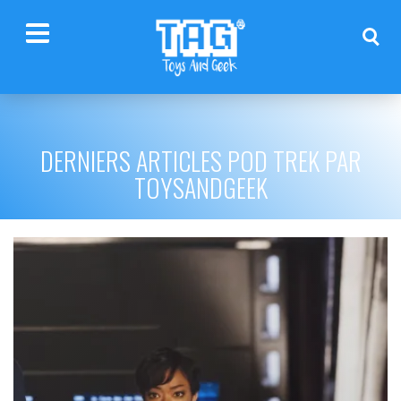
DERNIERS ARTICLES POD TREK PAR
TOYSANDGEEK