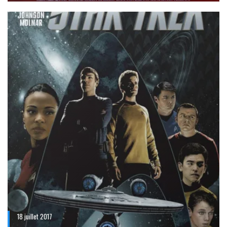
18 juillet 2017