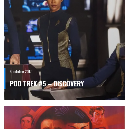
4 octobre 2017
POD TREK #5 – DISCOVERY