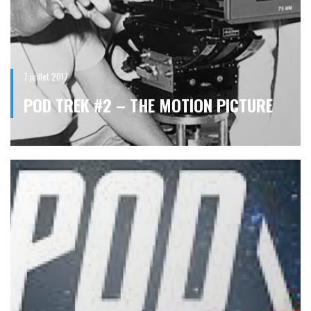
7 juillet 2017
POD TREK #2 – THE MOTION PICTURE