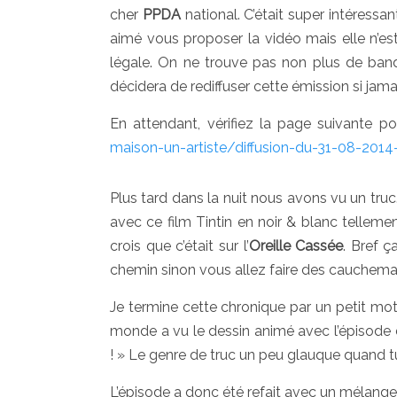
cher
PPDA
national. C’était super intéressan
aimé vous proposer la vidéo mais elle n’est
légale. On ne trouve pas non plus de ban
décidera de rediffuser cette émission si jama
En attendant, vérifiez la page suivante pou
maison-un-artiste/diffusion-du-31-08-201
Plus tard dans la nuit nous avons vu un truc
avec ce film Tintin en noir & blanc telleme
crois que c’était sur l’
Oreille Cassée
. Bref 
chemin sinon vous allez faire des cauchemar
Je termine cette chronique par un petit mot 
monde a vu le dessin animé avec l’épisode
! » Le genre de truc un peu glauque quand tu
L’épisode a donc été refait avec un mélange de