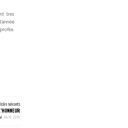
nt très
l’année
rofile.
ticles suivants
L’HONNEUR
el
-
Fév 16, 2015