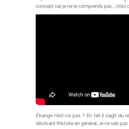
concept car je ne le comprends pas … Voici d
Étrange n’est-ce pas ? En fait il s’agit du 
décrivant l’histoire en général. Je ne sais pa