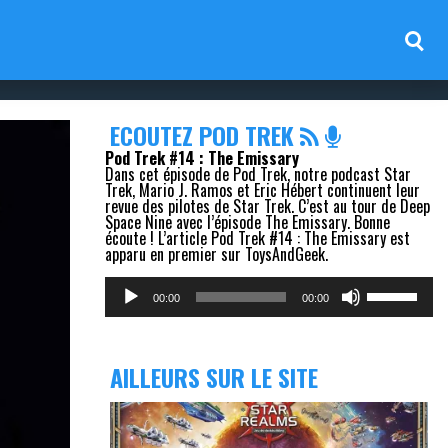
ECOUTEZ POD TREK
Pod Trek #14 : The Emissary
Dans cet épisode de Pod Trek, notre podcast Star
Trek, Mario J. Ramos et Eric Hébert continuent leur
revue des pilotes de Star Trek. C’est au tour de Deep
Space Nine avec l’épisode The Emissary. Bonne
écoute ! L’article Pod Trek #14 : The Emissary est
apparu en premier sur ToysAndGeek.
Lecteur
Utilisez
audio
les
00:00
00:00
flèches
haut/bas
pour
augmenter
AILLEURS SUR LE SITE
ou
diminuer
le
volume.