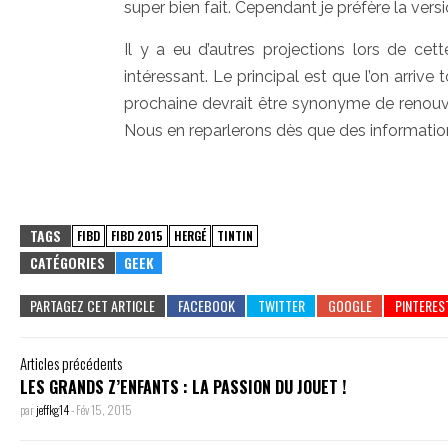
super bien fait. Cependant je préfère la versi
Il y a eu d’autres projections lors de cet
intéressant. Le principal est que l’on arrive
prochaine devrait être synonyme de renouvea
Nous en reparlerons dès que des informations
TAGS
FIBD
FIBD 2015
HERGÉ
TINTIN
CATÉGORIES
GEEK
PARTAGEZ CET ARTICLE
Articles précédents
LES GRANDS Z’ENFANTS : LA PASSION DU JOUET !
par
jeffkg14
-
Fév 15, 2015