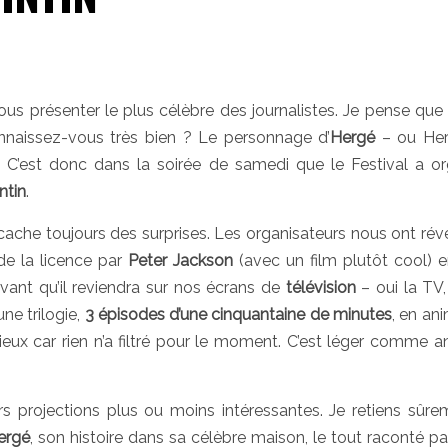
vous présenter le plus célèbre des journalistes. Je pense que 
nnaissez-vous très bien ? Le personnage d’
Hergé
– ou Her
 C’est donc dans la soirée de samedi que le Festival a or
ntin
.
cache toujours des surprises. Les organisateurs nous ont rév
 de la licence par
Peter Jackson
(avec un film plutôt cool) 
avant qu’il reviendra sur nos écrans de
télévision
– oui la TV,
ne trilogie,
3 épisodes d’une cinquantaine de minutes
, en an
ieux car rien n’a filtré pour le moment. C’est léger comme 
rs projections plus ou moins intéressantes. Je retiens sûre
ergé
, son histoire dans sa célèbre maison, le tout raconté pa