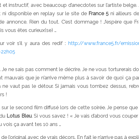
t et instructif, avec beaucoup d’anecdotes sur l’artiste belge. 
 ni disponible en replay sur le site de
France 5
ni ailleurs d
de annonce. Rien du tout. C’est dommage ! J’espère que F
is vous êtes curieux(se) …
r voir s’il y aura des redif :
http://www.france5.fr/emissi
4-22h05
. Je ne sais pas comment le décrire. Je ne vous torturerais d
nt mauvais que je n’arrive même plus à savoir de quoi ça parl
ça ne vaut pas le détour. Si jamais vous tombez dessus, reb
s !
sur le second film diffusé lors de cette soirée. Je pense que 
 du
Lotus Bleu
. Si vous savez ! « Je vais d’abord vous couper 
 vois ça avant tes 10 ans …
 l’original avec de vrais décors. En fait je n’arrive pas à expl