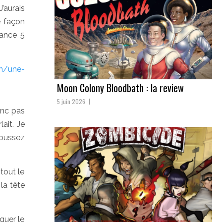
J’aurais
e façon
rance 5
on/une-
Moon Colony Bloodbath : la review
5 juin 2026
onc pas
ait. Je
roussez
tout le
la tête
iquer le