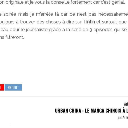
on originale et je vous la conseille fortement car c’est génial.
te soirée mais je m’arrête là car ce n’est pas nécessaireme
 toujours à trouver des choses à dire sur
Tintin
et surtout que 
u pour le journaliste grâce à la série de 3 épisodes qui se p
 filtreront.
Ar
URBAN CHINA : LE MANGA CHINOIS À 
par
Arm