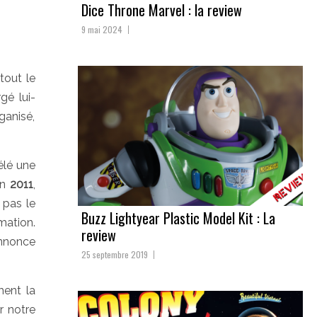
Dice Throne Marvel : la review
9 mai 2024
tout le
gé lui-
ganisé,
élé une
en
2011
,
 pas le
Buzz Lightyear Plastic Model Kit : La
imation.
review
annonce
25 septembre 2019
ment la
r notre