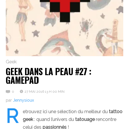
Geek
GEEK DANS LA PEAU #27 :
GAMEPAD
0
27 MAI 2016 13 H 00 MIN
par
Jennysioux
R
etrouvez ici une sélection du meilleur du
tattoo
geek
: quand l’univers du
tatouage
rencontre
celui des
passionnés
!