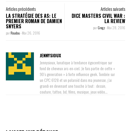
Articles précédents
Articles suivants
LA STRATÉGIE DES AS: LE
DICE MASTERS CIVIL WAR :
PREMIER ROMAN DE DAMIEN
LA REVIEW
SNYERS
par
Gregz
-
Mai 28, 2016
par
Roudou
-
Mai 26, 2016
JENNYSIOUX
Jennysioux, lunatique à tendance égocentrique sur
fond de cheveux arc-en-ciel. Je fais partie de cette «
90’s generation » à forte influence geek. Tombée sur
un CPC 6128 et un polaroïd dans ma jeunesse, j’ai
grandi en devenant une touche à tout : dessin,
couture, tattoo, bd, films, musique, jeux vidéo…