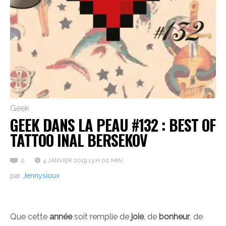
Geek
GEEK DANS LA PEAU #132 : BEST OF
TATTOO INAL BERSEKOV
0
4 JANVIER 2019 13 H 00 MIN
par
Jennysioux
Que cette
année
soit remplie de
joie
, de
bonheur
, de