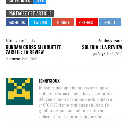
CATÉGORIES
GEEK
PARTAGEZ CET ARTICLE
Articles précédents
Articles suivants
GUNDAM CROSS SILHOUETTE
SOLENIA : LA REVIEW
ZAKU II : LA REVIEW
par
Gregz
-
Jan 5, 2019
par
Laurent
-
Jan 2, 2019
JENNYSIOUX
Jennysioux, lunatique à tendance égocentrique sur
fond de cheveux arc-en-ciel. Je fais partie de cette «
90’s generation » à forte influence geek. Tombée sur
un CPC 6128 et un polaroïd dans ma jeunesse, j’ai
grandi en devenant une touche à tout : dessin,
couture, tattoo, bd, films, musique, jeux vidéo…