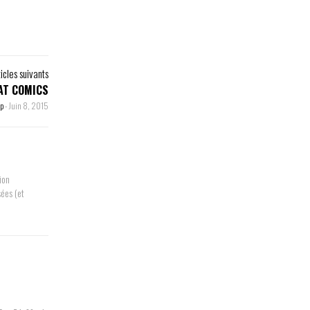
ticles suivants
AT COMICS
op
-
Juin 8, 2015
ion
sées (et