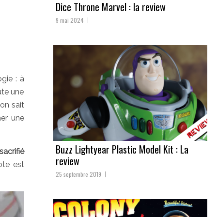
Dice Throne Marvel : la review
9 mai 2024
gie : à
ute une
on sait
ner une
Buzz Lightyear Plastic Model Kit : La
acrifié
review
ote est
25 septembre 2019