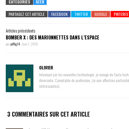
CATÉGORIES
GEEK
PARTAGEZ CET ARTICLE
Articles précédents
BOMBER X : DES MARIONNETTES DANS L’ESPACE
par
jeffkg14
-
Juin 7, 2015
OLIVIER
Intoxiqué par les nouvelles technologie, je mange de l'actu tech 
dévorante. Comptable de profession, j'ai une affection particuli
intéressantes).
3 COMMENTAIRES SUR CET ARTICLE