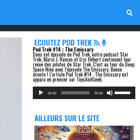
ECOUTEZ POD TREK
Pod Trek #14 : The Emissary
Dans cet épisode de Pod Trek, notre podcast Star
Trek, Mario J. Ramos et Eric Hébert continuent leur
revue des pilotes de Star Trek. C’est au tour de Deep
Space Nine avec l’épisode The Emissary. Bonne
écoute ! L’article Pod Trek #14 : The Emissary est
apparu en premier sur ToysAndGeek.
Lecteur
Utilisez
audio
les
00:00
00:00
flèches
haut/bas
pour
augmenter
AILLEURS SUR LE SITE
ou
diminuer
le
volume.