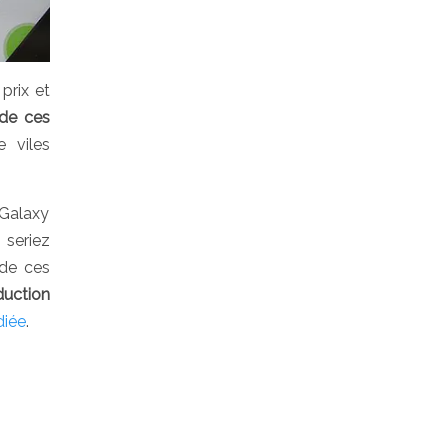
prix et
 de ces
e viles
.
 Galaxy
 seriez
 de ces
uction
diée
.