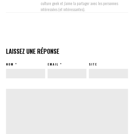
culture geek et j'aime la partager avec les personnes
intéressées (et intéressantes).
LAISSEZ UNE RÉPONSE
NOM
*
EMAIL
*
SITE