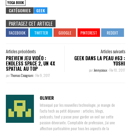
YOGA BOOK
CATÉGORIES
GEEK
PARTAGEZ CET ARTICLE
Articles précédents
Articles suivants
PREVIEW JEU VIDÉO :
GEEK DANS LA PEAU #63 :
ENDLESS SPACE 2, UN 4X
YOSHI
SPATIAL AU TOP
par
Jennysioux
-
Fév 10, 2017
par
Thomas Cicognani
-
Fév 9, 2017
OLIVIER
Intoxiqué par les nouvelles technologie, je mange de
l'actu tech au petit déjeuner : articles, blogs,
podcasts, tout y passe pour garder un oeil sur cette
passion dévorante. Comptable de profession, j'ai une
affection particulière pour tous les aspects de la