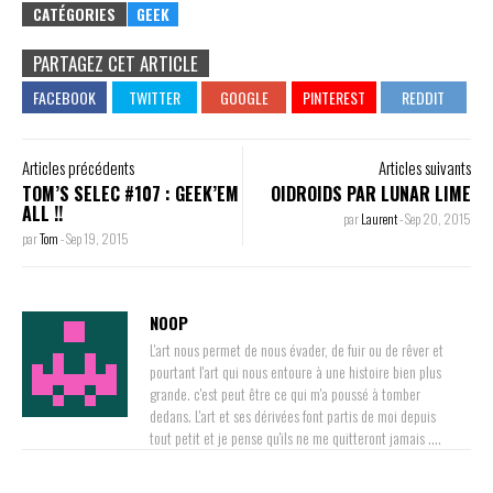
CATÉGORIES
GEEK
PARTAGEZ CET ARTICLE
Articles précédents
Articles suivants
TOM’S SELEC #107 : GEEK’EM
OIDROIDS PAR LUNAR LIME
ALL !!
par
Laurent
-
Sep 20, 2015
par
Tom
-
Sep 19, 2015
NOOP
L'art nous permet de nous évader, de fuir ou de rêver et
pourtant l'art qui nous entoure à une histoire bien plus
grande. c'est peut être ce qui m'a poussé à tomber
dedans. L'art et ses dérivées font partis de moi depuis
tout petit et je pense qu'ils ne me quitteront jamais ....