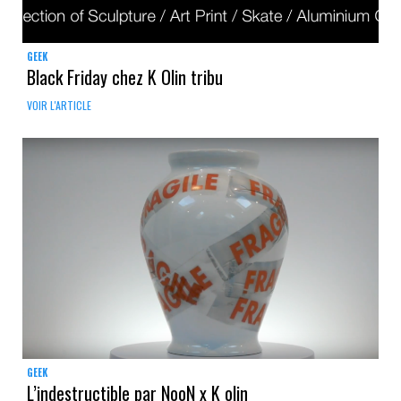
GEEK
Black Friday chez K Olin tribu
VOIR L'ARTICLE
GEEK
L’indestructible par NooN x K olin