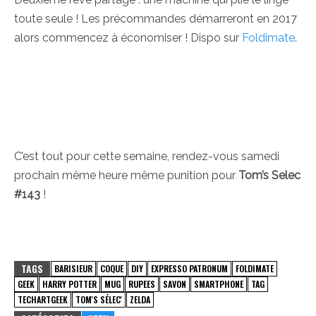
toute seule ! Les précommandes démarreront en 2017
alors commencez à économiser ! Dispo sur
Foldimate
.
C’est tout pour cette semaine, rendez-vous samedi
prochain même heure même punition pour
Tom’s Selec
#143
!
TAGS
BARISIEUR
COQUE
DIY
EXPRESSO PATRONUM
FOLDIMATE
GEEK
HARRY POTTER
MUG
RUPEES
SAVON
SMARTPHONE
TAG
TECHARTGEEK
TOM'S SÉLEC'
ZELDA