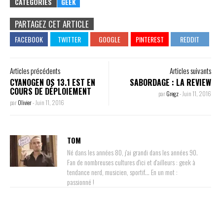
CATÉGORIES
GEEK
PARTAGEZ CET ARTICLE
Articles précédents
Articles suivants
CYANOGEN OS 13.1 EST EN
SABORDAGE : LA REVIEW
COURS DE DÉPLOIEMENT
par
Gregz
-
Juin 11, 2016
par
Olivier
-
Juin 11, 2016
TOM
Né dans les années 80, j'ai grandi dans les années 90.
Fan de nombreuses cultures d'ici et d'ailleurs : geek à
tendance nerd, musicien, sportif... En un mot :
passionné !