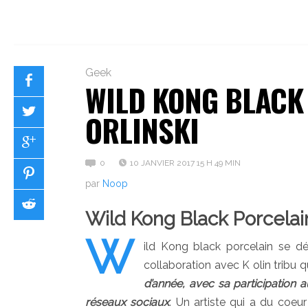
Geek
WILD KONG BLACK
ORLINSKI
0
10 JANVIER 2017 15 H 49 MIN
par
Noop
Wild Kong Black Porcelain
W
ild Kong black porcelain se dé
collaboration avec K olin tribu 
d’année, avec sa participation
réseaux sociaux
. Un artiste qui a du coeu