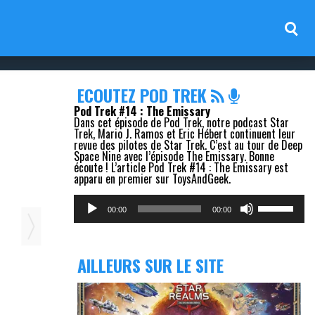
ECOUTEZ POD TREK
Pod Trek #14 : The Emissary
Dans cet épisode de Pod Trek, notre podcast Star
Trek, Mario J. Ramos et Eric Hébert continuent leur
revue des pilotes de Star Trek. C’est au tour de Deep
Space Nine avec l’épisode The Emissary. Bonne
écoute ! L’article Pod Trek #14 : The Emissary est
apparu en premier sur ToysAndGeek.
Lecteur
Utilisez
audio
les
00:00
00:00
flèches
haut/bas
pour
augmenter
AILLEURS SUR LE SITE
ou
diminuer
le
volume.