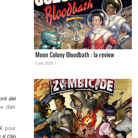
Moon Colony Bloodbath : la review
5 juin 2026
ont été
 d’art
€ pour
 K Olin