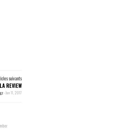
ticles suivants
 LA REVIEW
egz
-
Jan 11, 2017
tomber