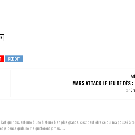
CK
Ar
MARS ATTACK LE JEU DE DÉS :
par
Gr
 l'art qui nous entoure à une histoire bien plus grande. c'est peut être ce qui m'a poussé à 
et je pense qu'ils ne me quitteront jamais ....