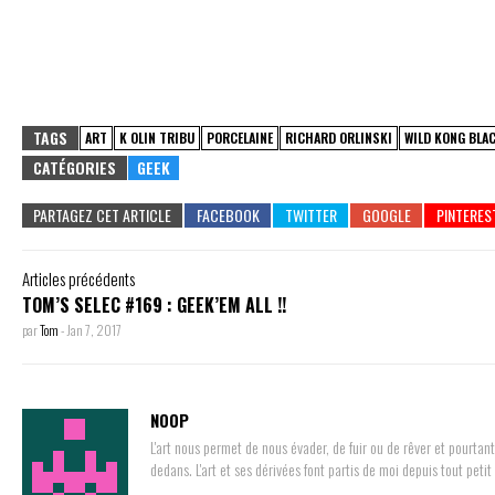
TAGS
ART
K OLIN TRIBU
PORCELAINE
RICHARD ORLINSKI
WILD KONG BLA
CATÉGORIES
GEEK
PARTAGEZ CET ARTICLE
Articles précédents
TOM’S SELEC #169 : GEEK’EM ALL !!
par
Tom
-
Jan 7, 2017
NOOP
L'art nous permet de nous évader, de fuir ou de rêver et pourtant
dedans. L'art et ses dérivées font partis de moi depuis tout petit 