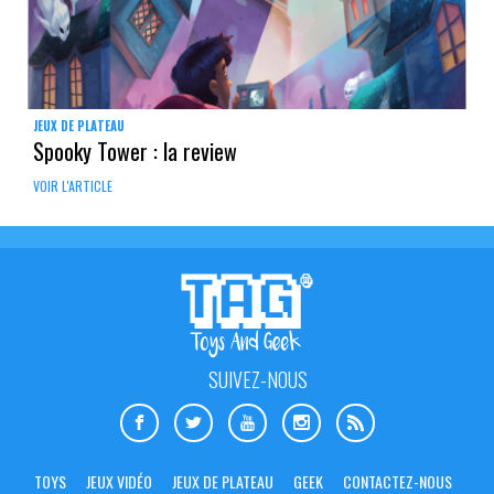
JEUX DE PLATEAU
Spooky Tower : la review
VOIR L'ARTICLE
SUIVEZ-NOUS
TOYS
JEUX VIDÉO
JEUX DE PLATEAU
GEEK
CONTACTEZ-NOUS