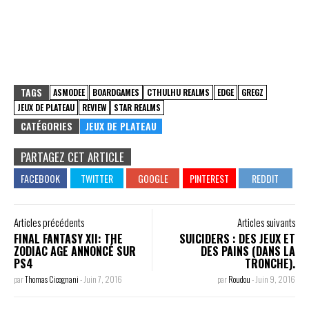
TAGS
ASMODEE
BOARDGAMES
CTHULHU REALMS
EDGE
GREGZ
JEUX DE PLATEAU
REVIEW
STAR REALMS
CATÉGORIES
JEUX DE PLATEAU
PARTAGEZ CET ARTICLE
Articles précédents
Articles suivants
FINAL FANTASY XII: THE
SUICIDERS : DES JEUX ET
ZODIAC AGE ANNONCÉ SUR
DES PAINS (DANS LA
PS4
TRONCHE).
par
Thomas Cicognani
-
Juin 7, 2016
par
Roudou
-
Juin 9, 2016