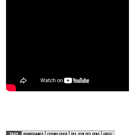
TAGS
BOARDGAMES
COSMO DUCK
DES JEUX DES GENS
GREGZ