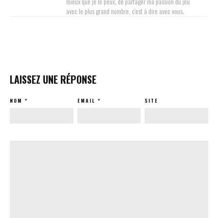
mieux que je le peux, de partager ma passion du jeu
avec le plus grand nombre, c'est à dire avec vous.
LAISSEZ UNE RÉPONSE
NOM
*
EMAIL
*
SITE