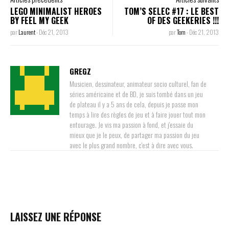
LEGO MINIMALIST HEROES
TOM’S SELEC #17 : LE BEST
BY FEEL MY GEEK
OF DES GEEKERIES !!!
par
Laurent
-
Déc 21, 2013
par
Tom
-
Déc 21, 2013
GREGZ
Musicien, dessinateur, animateur socio culturel, fan de
séries américaine et de BD, je suis tombé dans un jeu
de plateau il y a 5 ans de cela, depuis je passe mon
temps à lire des règles de jeu et à faire jouer tout mon
entourage. Je vis ma passion à fond, et j'essaie du
mieux que je le peux, de partager ma passion du jeu
avec le plus grand nombre, c'est à dire avec vous.
LAISSEZ UNE RÉPONSE