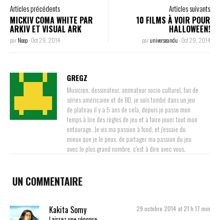
Articles précédents
Articles suivants
MICKIV COMA WHITE PAR
10 FILMS À VOIR POUR
ARKIV ET VISUAL ARK
HALLOWEEN!
par
Noop
-
Oct 29, 2014
par
universeandu
-
Oct 29, 2014
GREGZ
Musicien, dessinateur, animateur socio culturel, fan de
séries américaine et de BD, je suis tombé dans un jeu
de plateau il y a 5 ans de cela, depuis je passe mon
temps à lire des règles de jeu et à faire jouer tout mon
entourage. Je vis ma passion à fond, et j'essaie du
mieux que je le peux, de partager ma passion du jeu
avec le plus grand nombre, c'est à dire avec vous.
UN COMMENTAIRE
Kakita Somy
29 octobre 2014 at 21 h 17 min
Laissez une réponse