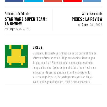
Articles précédents
Articles suivants
STAR WARS SUPER TEAM :
PIXIES : LA REVIEW
LA REVIEW
par
Gregz
-
Oct 1, 2025
par
Gregz
-
Sep 5, 2025
GREGZ
Musicien, dessinateur, animateur socio culturel, fan de
séries américaine et de BD, je suis tombé dans un jeu
de plateau il y a 5 ans de cela, depuis je passe mon
temps à lire des règles de jeu et à faire jouer tout mon
entourage. Je vis ma passion à fond, et j'essaie du
mieux que je le peux, de partager ma passion du jeu
avec le plus grand nombre, c'est à dire avec vous.