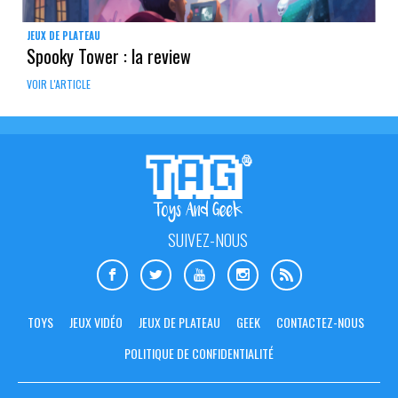
JEUX DE PLATEAU
Spooky Tower : la review
VOIR L'ARTICLE
SUIVEZ-NOUS
TOYS
JEUX VIDÉO
JEUX DE PLATEAU
GEEK
CONTACTEZ-NOUS
POLITIQUE DE CONFIDENTIALITÉ