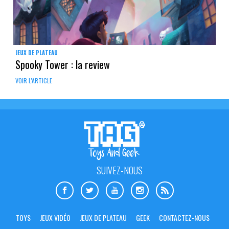
JEUX DE PLATEAU
Spooky Tower : la review
VOIR L'ARTICLE
SUIVEZ-NOUS
TOYS
JEUX VIDÉO
JEUX DE PLATEAU
GEEK
CONTACTEZ-NOUS