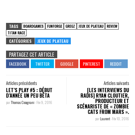
TAGS
BOARDGAMES
FUNFORGE
GREGZ
JEUX DE PLATEAU
REVIEW
TITAN RACE
CATÉGORIES
JEUX DE PLATEAU
PARTAGEZ CET ARTICLE
Articles précédents
Articles suivants
LET’S PLAY #5 : DÉBUT
[LES INTERVIEWS DU
D’ANNÉE UN PEU BÊTA
RADIS] RYAN CLOUTIER,
PRODUCTEUR ET
par
Thomas Cicognani
-
Fév 9, 2016
SCÉNARISTE DE « ZOMBIE
CATS FROM MARS ».
par
Laurent
-
Fév 10, 2016