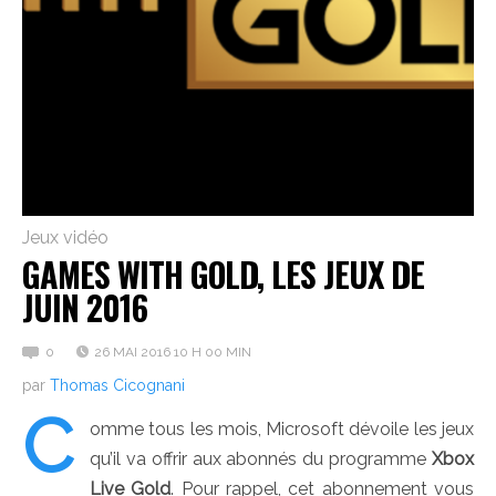
Jeux vidéo
GAMES WITH GOLD, LES JEUX DE
JUIN 2016
0
26 MAI 2016 10 H 00 MIN
par
Thomas Cicognani
C
omme tous les mois, Microsoft dévoile les jeux
qu’il va offrir aux abonnés du programme
Xbox
Live Gold
. Pour rappel, cet abonnement vous