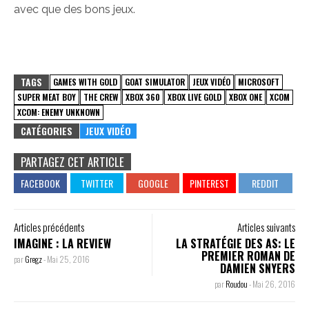
avec que des bons jeux.
TAGS
GAMES WITH GOLD
GOAT SIMULATOR
JEUX VIDÉO
MICROSOFT
SUPER MEAT BOY
THE CREW
XBOX 360
XBOX LIVE GOLD
XBOX ONE
XCOM
XCOM: ENEMY UNKNOWN
CATÉGORIES
JEUX VIDÉO
PARTAGEZ CET ARTICLE
Articles précédents
Articles suivants
IMAGINE : LA REVIEW
LA STRATÉGIE DES AS: LE
PREMIER ROMAN DE
par
Gregz
-
Mai 25, 2016
DAMIEN SNYERS
par
Roudou
-
Mai 26, 2016