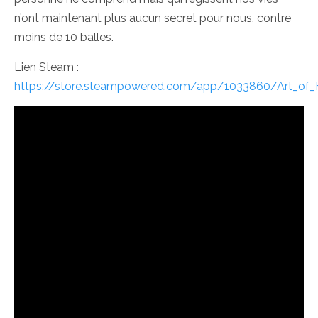
n’ont maintenant plus aucun secret pour nous, contre
moins de 10 balles.
Lien Steam :
https://store.steampowered.com/app/1033860/Art_of_