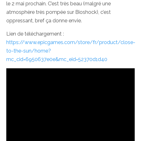
le 2 mai prochain. C’est très beau (malgré une
atmosphère très pompée sur Bioshock), c’est
oppressant, bref ça donne envie.
Lien de téléchargement :
https://www.epicgames.com/store/fr/product/close-
to-the-sun/home?
mc_cid=6950637e0e&mc_eid=52370d1d40