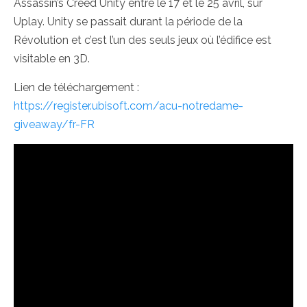
Assassin’s Creed Unity entre le 17 et le 25 avril, sur
Uplay. Unity se passait durant la période de la
Révolution et c’est l’un des seuls jeux où l’édifice est
visitable en 3D.
Lien de téléchargement :
https://register.ubisoft.com/acu-notredame-
giveaway/fr-FR