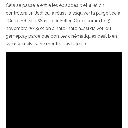
Cela se passera entre les épisodes 3 et 4, et on
contrôlera un Jedi qui a réussi à esquiver la purge liée à
l’Ordre 66. Star Wars Jedi: Fallen Order sortira le 15
novembre 2019 et on a hâte (hâte aussi de voir du
gameplay parce que bon, les cinématiques c’est bien
sympa, mais ça ne montre pas le jeu !)