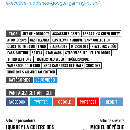
executive-rubbishes-google-gaming-push/
TAGS
ART OF HOROLOGY
ASSASSIN'S CREED
ASSASSIN'S CREED UNITY
ATOMICROPS
CASTLEVANIA
CASTLEVANIA ANNIVERSARY COLLECTION
CLOSE TO THE SUN
EMBR
GLADIABOTS
MICROSOFT
NEWS JEUX VIDÉO
PASS CULTURE
STADIA
STAR WARS
STAR WARS JEDI: FALLEN ORDER
THIRD EDITIONS
TRAILERS JEU VIDÉO
TRÜBERBROOK
VAMBRACE: COLD SOUL
XBOX GAME PASS ULTIMATE
XBOX ONE
XBOX ONE S ALL-DIGITAL EDITION
CATÉGORIES
JEUX VIDÉO
PARTAGEZ CET ARTICLE
Articles précédents
Articles suivants
JOURNEY LA COLERE DES
MICHEL DÉPÊCHE