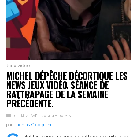
Jeux vidéo
MICHEL DÉPÊCHE DÉCORTIQUE LES
NEWS JEUX VIDÉO. SÉANCE DE
RATTRAPAGE DE LA SEMAINE
PRÉCÉDENTE.
0
21 AVRIL 2019 14 H 00 MIN
par
Thomas Cicognani
alut les jeunes, séance de rattrapage suite à un