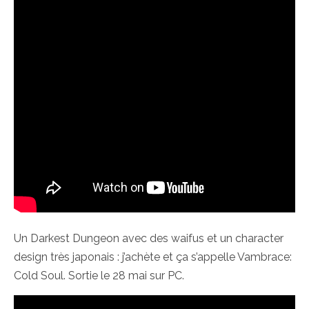
Un Darkest Dungeon avec des waifus et un character
design très japonais : j’achète et ça s’appelle Vambrace:
Cold Soul. Sortie le 28 mai sur PC.