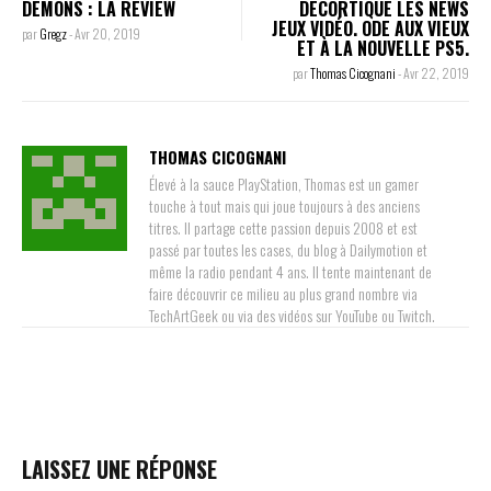
DÉMONS : LA REVIEW
DÉCORTIQUE LES NEWS
JEUX VIDÉO. ODE AUX VIEUX
par
Gregz
-
Avr 20, 2019
ET À LA NOUVELLE PS5.
par
Thomas Cicognani
-
Avr 22, 2019
THOMAS CICOGNANI
Élevé à la sauce PlayStation, Thomas est un gamer
touche à tout mais qui joue toujours à des anciens
titres. Il partage cette passion depuis 2008 et est
passé par toutes les cases, du blog à Dailymotion et
même la radio pendant 4 ans. Il tente maintenant de
faire découvrir ce milieu au plus grand nombre via
TechArtGeek ou via des vidéos sur YouTube ou Twitch.
LAISSEZ UNE RÉPONSE