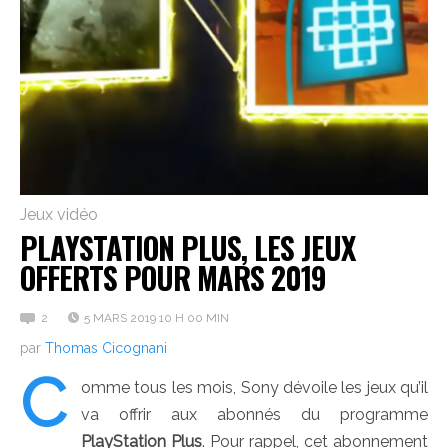
Jeux vidéo
PLAYSTATION PLUS, LES JEUX
OFFERTS POUR MARS 2019
2
5 MARS 2019 10 H 00 MIN
par
Thomas Cicognani
C
omme tous les mois, Sony dévoile les jeux qu’il
va offrir aux abonnés du programme
PlayStation Plus
. Pour rappel, cet abonnement