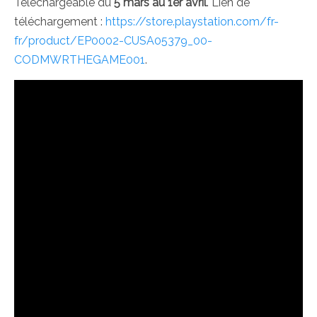
Téléchargeable du
5 mars au 1er avril
. Lien de
téléchargement :
https://store.playstation.com/fr-
fr/product/EP0002-CUSA05379_00-
CODMWRTHEGAME001
.