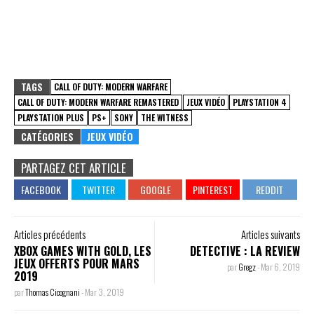
TAGS
CALL OF DUTY: MODERN WARFARE
CALL OF DUTY: MODERN WARFARE REMASTERED
JEUX VIDÉO
PLAYSTATION 4
PLAYSTATION PLUS
PS+
SONY
THE WITNESS
CATÉGORIES
JEUX VIDÉO
PARTAGEZ CET ARTICLE
Articles précédents
Articles suivants
XBOX GAMES WITH GOLD, LES
DETECTIVE : LA REVIEW
JEUX OFFERTS POUR MARS
par
Gregz
-
Mar 6, 2019
2019
par
Thomas Cicognani
-
Mar 3, 2019