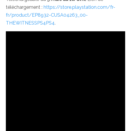
téléchargement :
https://store.playstation.com/fr-
fr/product/EP8932-CUSA04263_00-
THEWITNESSPS4PS4
.