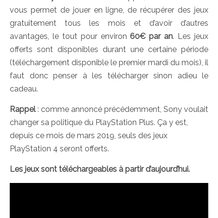
vous permet de jouer en ligne, de récupérer des jeux
gratuitement tous les mois et d’avoir d’autres
avantages, le tout pour environ
60€ par an
. Les jeux
offerts sont disponibles durant une certaine période
(téléchargement disponible le premier mardi du mois), il
faut donc penser à les télécharger sinon adieu le
cadeau.
Rappel
: comme annoncé précédemment, Sony voulait
changer sa politique du PlayStation Plus. Ça y est,
depuis ce mois de mars 2019, seuls des jeux
PlayStation 4 seront offerts.
Les jeux sont téléchargeables à partir d’aujourd’hui.