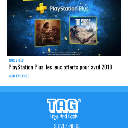
JEUX VIDÉO
PlayStation Plus, les jeux offerts pour avril 2019
VOIR L'ARTICLE
SUIVEZ-NOUS