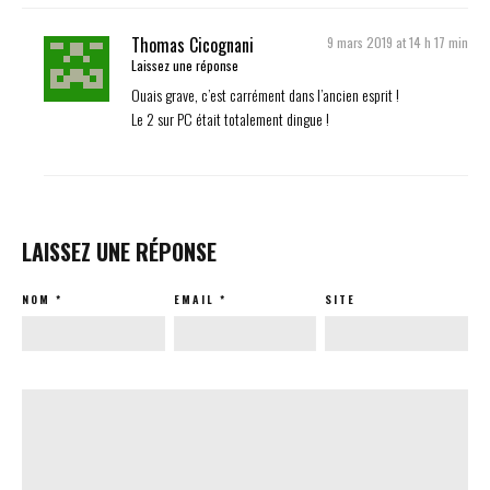
Thomas Cicognani
9 mars 2019 at 14 h 17 min
Laissez une réponse
Ouais grave, c’est carrément dans l’ancien esprit !
Le 2 sur PC était totalement dingue !
LAISSEZ UNE RÉPONSE
NOM
*
EMAIL
*
SITE