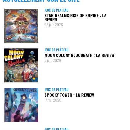
JEUX DE PLATEAU
STAR REALMS RISE OF EMPIRE : LA
REVIEW
28 juin 2026
JEUX DE PLATEAU
MOON COLONY BLOODBATH : LA REVIEW
5 juin 2026
JEUX DE PLATEAU
SPOOKY TOWER : LA REVIEW
17 mai 2026
JEUX DE PLATEAU