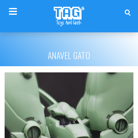
ANAVEL GATO