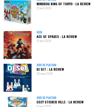
MINDBUG KING OF TOKYO : LA REVIEW
21 avril 2026
GEEK
ACE OF SPADES : LA REVIEW
12 avril 2026
JEUX DE PLATEAU
DJ SET : LA REVIEW
26 mars 2026
JEUX DE PLATEAU
COZY STICKER VILLE : LA REVIEW
5 mars 2026