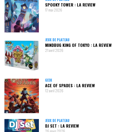
SPOOKY TOWER : LA REVIEW
17 mai 2026
JEUX DE PLATEAU
MINDBUG KING OF TOKYO : LA REVIEW
21 avril 2026
GEEK
ACE OF SPADES : LA REVIEW
12 avril 2026
JEUX DE PLATEAU
DJ SET : LA REVIEW
26 mars 2026