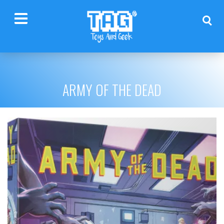
ARMY OF THE DEAD