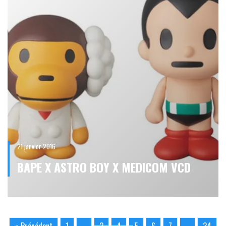
21 janvier 2016
BAPE X ASTRO BOY X MEDICOM VCD
« Précédent
1
…
3
4
5
6
7
…
34