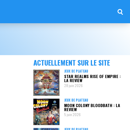
ACTUELLEMENT SUR LE SITE
JEUX DE PLATEAU
STAR REALMS RISE OF EMPIRE :
LA REVIEW
28 juin 2026
JEUX DE PLATEAU
MOON COLONY BLOODBATH : LA
REVIEW
5 juin 2026
JEUX DE PLATEAU