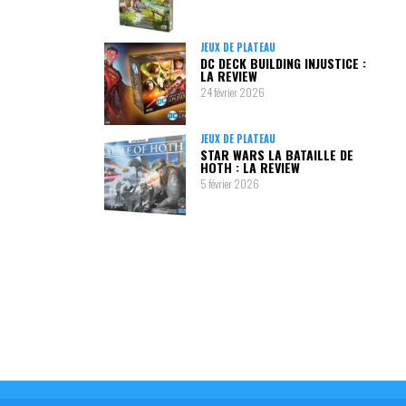
JEUX DE PLATEAU
DC DECK BUILDING INJUSTICE :
LA REVIEW
24 février 2026
JEUX DE PLATEAU
STAR WARS LA BATAILLE DE
HOTH : LA REVIEW
5 février 2026