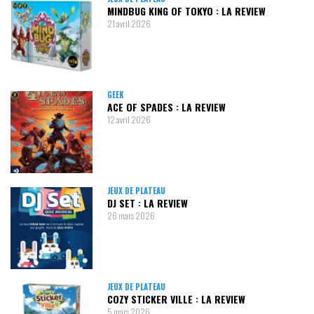
MINDBUG KING OF TOKYO : LA REVIEW
21 avril 2026
GEEK
ACE OF SPADES : LA REVIEW
12 avril 2026
JEUX DE PLATEAU
DJ SET : LA REVIEW
26 mars 2026
JEUX DE PLATEAU
COZY STICKER VILLE : LA REVIEW
5 mars 2026