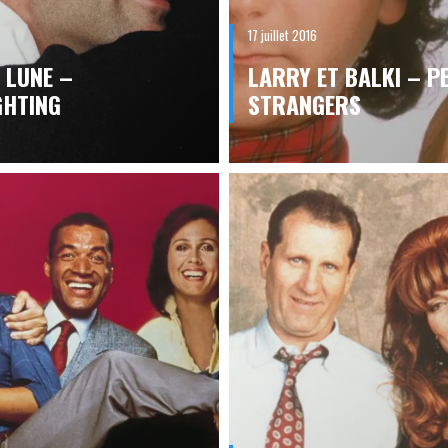
17 juillet 2016
 LUNE –
LARRY ET BALKI – P
GHTING
STRANGERS