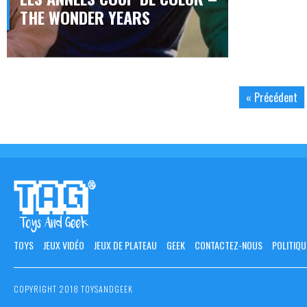
THE WONDER YEARS
« Précédent
TOYS
JEUX VIDÉO
JEUX DE PLATEAU
GEEK
CONTACTEZ-NOUS
POLITIQU
COPYRIGHT 2018 TOYSANDGEEK