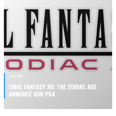
7 juin 2016
FINAL FANTASY XII: THE ZODIAC AGE
ANNONCÉ SUR PS4