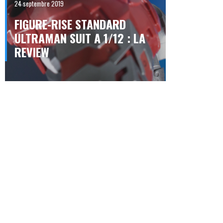
24 septembre 2019
FIGURE-RISE STANDARD
ULTRAMAN SUIT A 1/12 : LA
REVIEW