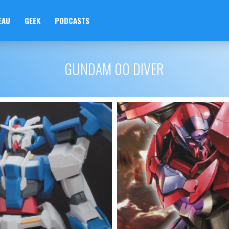
EAU
GEEK
PODCASTS
GUNDAM 00 DIVER