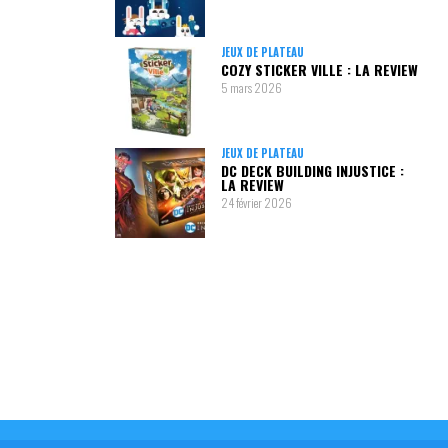
JEUX DE PLATEAU
COZY STICKER VILLE : LA REVIEW
5 mars 2026
JEUX DE PLATEAU
DC DECK BUILDING INJUSTICE :
LA REVIEW
24 février 2026