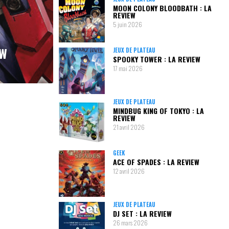
MOON COLONY BLOODBATH : LA
REVIEW
5 juin 2026
EW
JEUX DE PLATEAU
SPOOKY TOWER : LA REVIEW
17 mai 2026
JEUX DE PLATEAU
MINDBUG KING OF TOKYO : LA
REVIEW
21 avril 2026
GEEK
ACE OF SPADES : LA REVIEW
12 avril 2026
JEUX DE PLATEAU
DJ SET : LA REVIEW
26 mars 2026