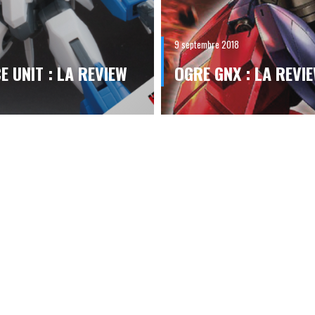
9 septembre 2018
E UNIT : LA REVIEW
OGRE GNX : LA REVI