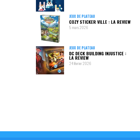
JEUX DE PLATEAU
COZY STICKER VILLE : LA REVIEW
5 mars 2026
JEUX DE PLATEAU
DC DECK BUILDING INJUSTICE :
LA REVIEW
24 février 2026