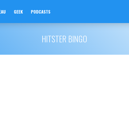
EAU
GEEK
PODCASTS
HITSTER BINGO