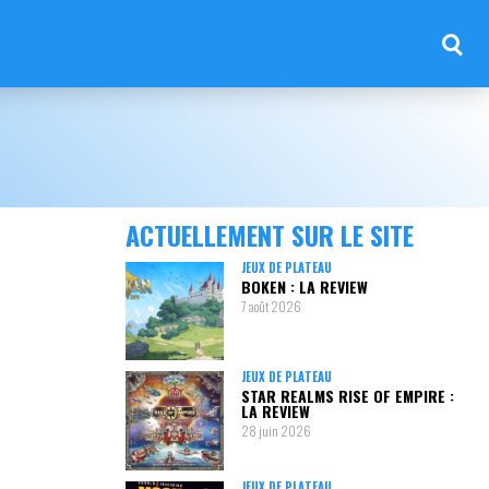
ACTUELLEMENT SUR LE SITE
JEUX DE PLATEAU
BOKEN : LA REVIEW
7 août 2026
JEUX DE PLATEAU
STAR REALMS RISE OF EMPIRE :
LA REVIEW
28 juin 2026
JEUX DE PLATEAU