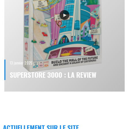
13 janvier 2025
SUPERSTORE 3000 : LA REVIEW
ACTUELLEMENT SUR LE SITE