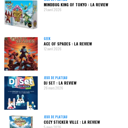
MINDBUG KING OF TOKYO : LA REVIEW
21 avril 2026
GEEK
ACE OF SPADES : LA REVIEW
12 avril 2026
JEUX DE PLATEAU
DJ SET : LA REVIEW
26 mars 2026
JEUX DE PLATEAU
COZY STICKER VILLE : LA REVIEW
5 mars 2026