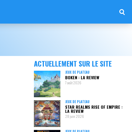
ACTUELLEMENT SUR LE SITE
JEUX DE PLATEAU
BOKEN : LA REVIEW
7 août 2026
JEUX DE PLATEAU
STAR REALMS RISE OF EMPIRE :
LA REVIEW
28 juin 2026
JEUX DE PLATEAU