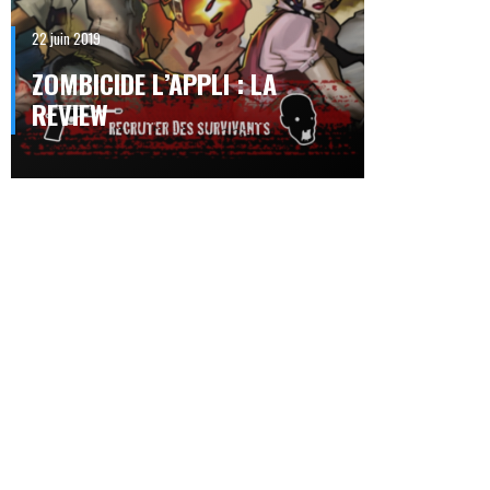
22 juin 2019
ZOMBICIDE L’APPLI : LA
REVIEW