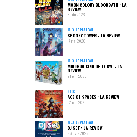
MOON COLONY BLOODBATH : LA
REVIEW
5 juin 2026
JEUX DE PLATEAU
SPOOKY TOWER : LA REVIEW
17 mai 2026
JEUX DE PLATEAU
MINDBUG KING OF TOKYO : LA
REVIEW
21 avril 2026
GEEK
ACE OF SPADES : LA REVIEW
12 avril 2026
JEUX DE PLATEAU
DJ SET : LA REVIEW
26 mars 2026