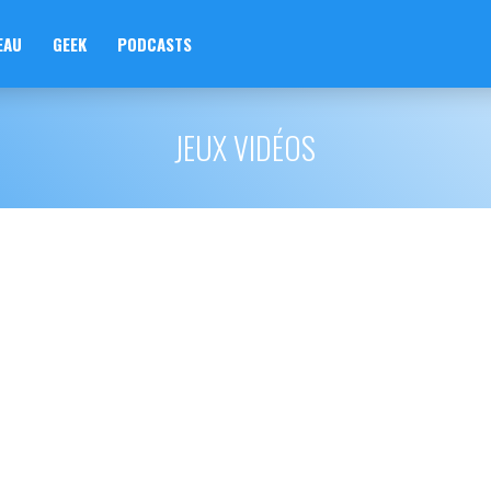
EAU
GEEK
PODCASTS
JEUX VIDÉOS