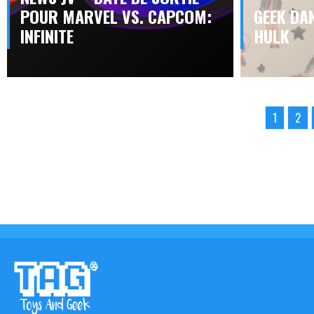
POUR MARVEL VS. CAPCOM:
GEEK DAN
INFINITE
HULK
1
2