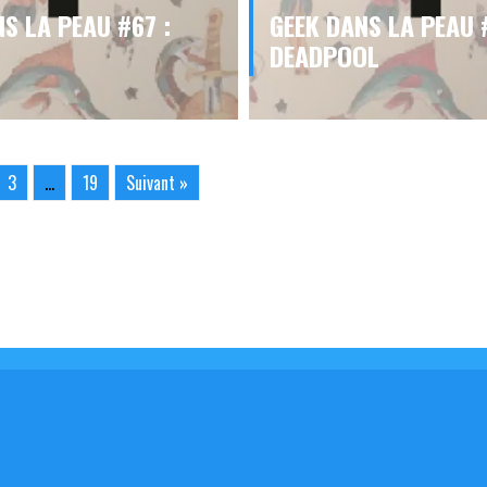
S LA PEAU #67 :
GEEK DANS LA PEAU 
DEADPOOL
3
…
19
Suivant »