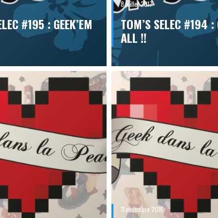
8 juillet 2017
LEC #195 : GEEK’EM
TOM’S SELEC #194 :
ALL !!
11 novembre 2016