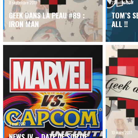
8 septembre 2017
22 juillet 2017
GEEK DANS LA PEAU #89 :
TOM’S SE
IRON MAN
ALL !!
3 mai 2017
10 mars 2017
NEWS JV – DATE DE SORTIE