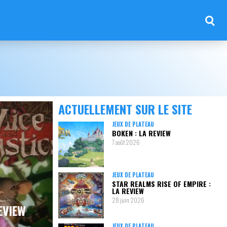
ACTUELLEMENT SUR LE SITE
JEUX DE PLATEAU
BOKEN : LA REVIEW
7 août 2026
JEUX DE PLATEAU
STAR REALMS RISE OF EMPIRE :
LA REVIEW
28 juin 2026
EVIEW
JEUX DE PLATEAU