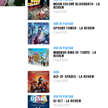
MOON COLONY BLOODBATH : LA
REVIEW
5 juin 2026
JEUX DE PLATEAU
SPOOKY TOWER : LA REVIEW
17 mai 2026
JEUX DE PLATEAU
MINDBUG KING OF TOKYO : LA
REVIEW
21 avril 2026
GEEK
ACE OF SPADES : LA REVIEW
12 avril 2026
JEUX DE PLATEAU
DJ SET : LA REVIEW
26 mars 2026