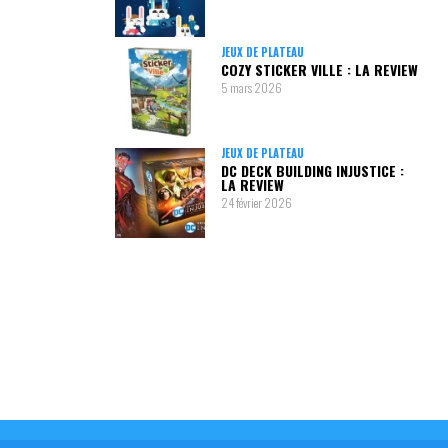
JEUX DE PLATEAU
COZY STICKER VILLE : LA REVIEW
5 mars 2026
JEUX DE PLATEAU
DC DECK BUILDING INJUSTICE :
LA REVIEW
24 février 2026