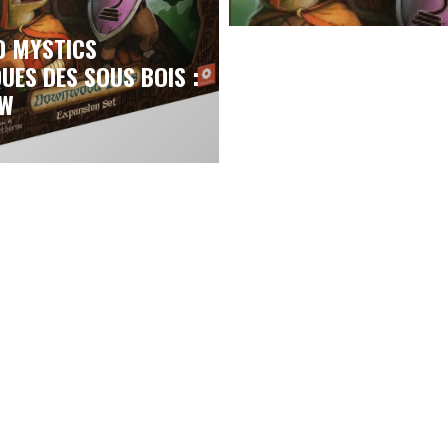
D MYSTICS
UES DES SOUS BOIS :
EW