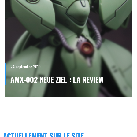
24 septembre 2019
AMX-002 NEUE ZIEL : LA REVIEW
ACTUELLEMENT SUR LE SITE