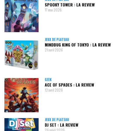
SPOOKY TOWER : LA REVIEW
17 mai 2026
JEUX DE PLATEAU
MINDBUG KING OF TOKYO : LA REVIEW
21 avril 2026
GEEK
ACE OF SPADES : LA REVIEW
12 avril 2026
JEUX DE PLATEAU
DJ SET : LA REVIEW
26 mars 2026